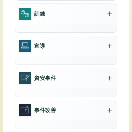
資安網頁
社交工程
訓練
網頁加密
(次)
6
郵件加密
取得國內最高資安證照
(次)
4
新進人員
宣導
完訓率100%
(次)
4
完訓率100%
宣導海報
資安事件
災害還原演練
完訓率100%
(張)
6
(次)
1
全員訓練
(張)
22
說明
事件改善
(次)
1
(次)
4
(次)
2
(張)
22
加強垃圾郵件過濾系統強度
(次)
1
(次)