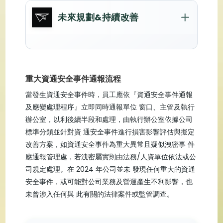
4
(次)
針對偽造附件可能性加強防護
2
未來規劃&持續改善
宣導公告
(次)
2
偽造廠商詐騙信攻擊
2
(次)
導入遠端多因子驗證
(張)
11
郵件附件假冒 PDF攻擊
實施邊緣防火牆
外部資安專業訓練
(張)
6
導入自動化組態管理
重大資通安全事件通報流程
導入資安事件軌跡紀錄系統
當發生資通安全事件時，員工應依『資通安全事件通報
每日公告
及應變處理程序』立即同時通報單位 窗口、主管及執行
導入內網管控系統
辦公室，以利後續半段和處理，由執行辦公室依據公司
導入郵件 DKIM
標準分類並針對資 通安全事件進行損害影響評估與擬定
共
(H)
52
改善方案，如資通安全事件為重大異常且疑似洩密事 件
應通報管理處，若洩密屬實則由法務/人資單位依法或公
司規定處理。在 2024 年公司並未 發現任何重大的資通
安全事件，或可能對公司業務及營運產生不利影響，也
未曾涉入任何與 此有關的法律案件或監管調查。